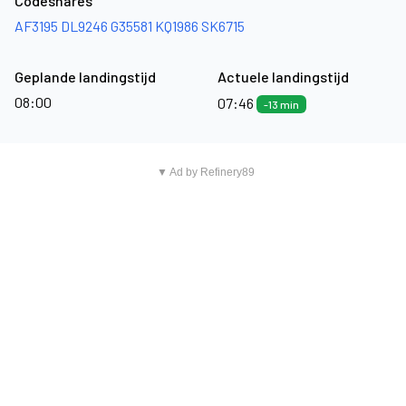
Codeshares
AF3195
DL9246
G35581
KQ1986
SK6715
Geplande landingstijd
Actuele landingstijd
08:00
07:46
-13 min
▼ Ad by Refinery89