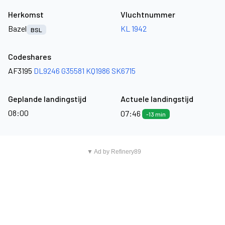
Herkomst
Vluchtnummer
Bazel
KL 1942
BSL
Codeshares
AF3195
DL9246
G35581
KQ1986
SK6715
Geplande landingstijd
Actuele landingstijd
08:00
07:46
-13 min
▼ Ad by Refinery89