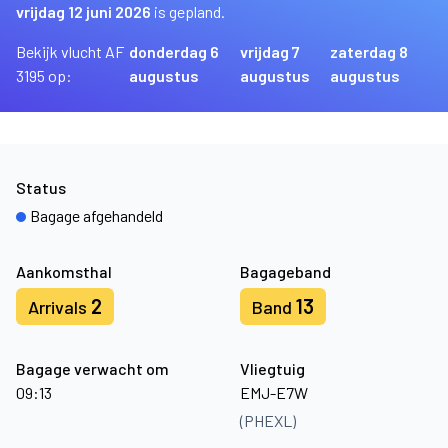
vrijdag 12 juni 2026
is gepland.
Bekijk vlucht AF
donderdag 6
vrijdag 7
zaterdag 8
3195 op:
augustus
augustus
augustus
Status
Bagage afgehandeld
Aankomsthal
Bagageband
2
13
Arrivals
Band
Bagage verwacht om
Vliegtuig
09:13
EMJ-E7W
(PHEXL)