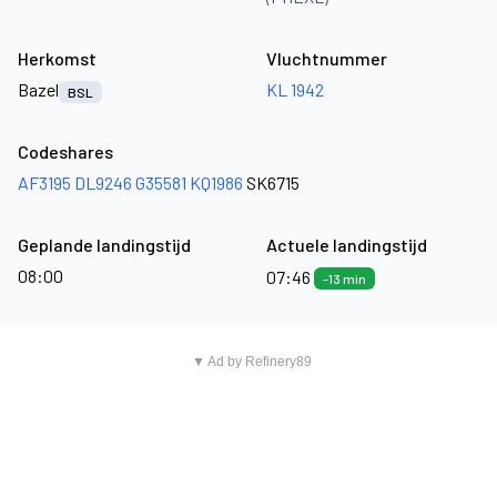
Herkomst
Vluchtnummer
Bazel
KL 1942
BSL
Codeshares
AF3195
DL9246
G35581
KQ1986
SK6715
Geplande landingstijd
Actuele landingstijd
08:00
07:46
-13 min
▼ Ad by Refinery89