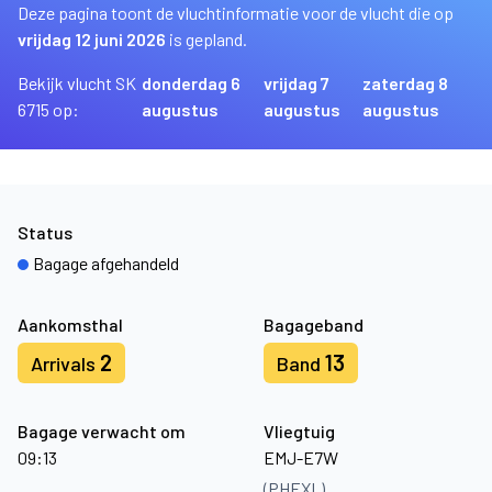
Deze pagina toont de vluchtinformatie voor de vlucht die op
vrijdag 12 juni 2026
is gepland.
Bekijk vlucht SK
donderdag 6
vrijdag 7
zaterdag 8
6715 op:
augustus
augustus
augustus
Status
Bagage afgehandeld
Aankomsthal
Bagageband
2
13
Arrivals
Band
Bagage verwacht om
Vliegtuig
09:13
EMJ-E7W
(PHEXL)