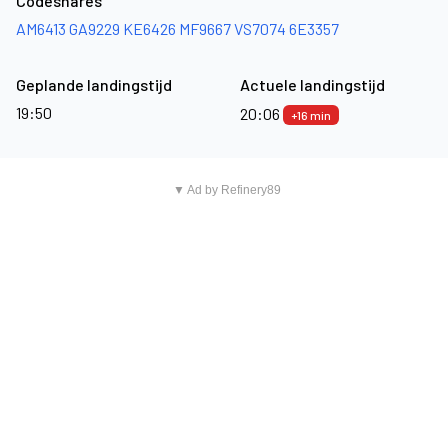
Codeshares
AM6413
GA9229
KE6426
MF9667
VS7074
6E3357
Geplande landingstijd
Actuele landingstijd
19:50
20:06
+16 min
▼ Ad by Refinery89