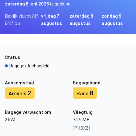
zaterdag 6 juni 2026
is gepland.
Bekijk vlucht AM
vrijdag 7
zaterdag 8
zondag 9
6413 op:
augustus
augustus
augustus
Status
Bagage afgehandeld
Aankomsthal
Bagageband
2
8
Arrivals
Band
Bagage verwacht om
Vliegtuig
21:23
737-73H
(PHBXZ)