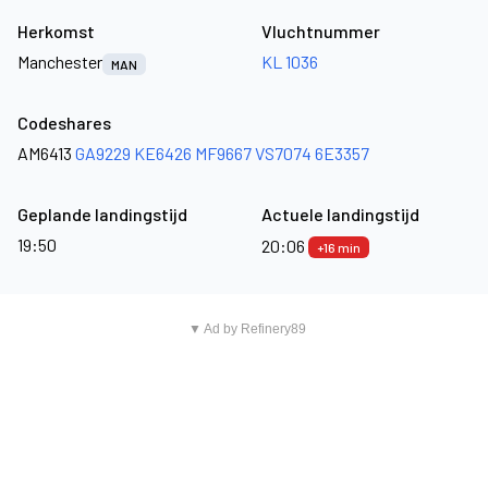
Herkomst
Vluchtnummer
Manchester
KL 1036
MAN
Codeshares
AM6413
GA9229
KE6426
MF9667
VS7074
6E3357
Geplande landingstijd
Actuele landingstijd
19:50
20:06
+16 min
▼ Ad by Refinery89