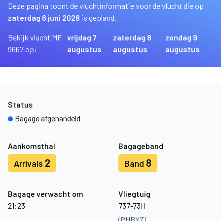
Deze pagina toont de vluchtinformatie voor de vlucht die op
zaterdag 6 juni 2026
is gepland.
Bekijk vlucht MF
vrijdag 7
zaterdag 8
zondag 9
9667 op:
augustus
augustus
augustus
Status
Bagage afgehandeld
Aankomsthal
Bagageband
2
8
Arrivals
Band
Bagage verwacht om
Vliegtuig
21:23
737-73H
(PHBXZ)