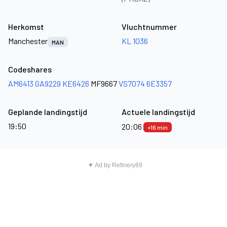
Herkomst
Vluchtnummer
Manchester
KL 1036
MAN
Codeshares
AM6413
GA9229
KE6426
MF9667
VS7074
6E3357
Geplande landingstijd
Actuele landingstijd
19:50
20:06
+16 min
▼ Ad by Refinery89