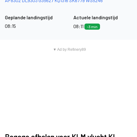
AF8302
DL9303
G35627
KQ1316
SK6779
WS5246
Geplande landingstijd
Actuele landingstijd
08:15
08:11
-3 min
▼ Ad by Refinery89
Bagage afhalen voor KLM vlucht KL