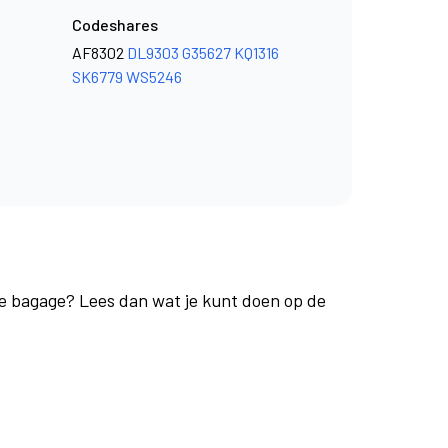
Codeshares
AF8302
DL9303
G35627
KQ1316
SK6779
WS5246
 je bagage? Lees dan wat je kunt doen op de