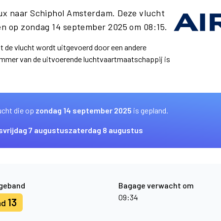
ux naar Schiphol Amsterdam. Deze vlucht
en op zondag 14 september 2025 om 08:15.
at de vlucht wordt uitgevoerd door een andere
ummer van de uitvoerende luchtvaartmaatschappij is
ucht die op
zondag 14 september 2025
is gepland.
s
vrijdag 7 augustus
zaterdag 8 augustus
geband
Bagage verwacht om
09:34
13
nd