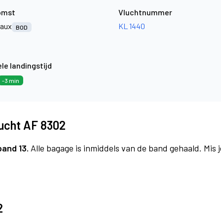
omst
Vluchtnummer
aux
KL 1440
BOD
le landingstijd
-3 min
lucht AF 8302
band 13.
Alle bagage is inmiddels van de band gehaald. Mis
2