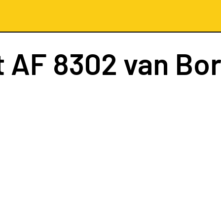
t
AF 8302
van Bo