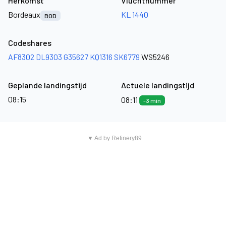
Herkomst
Vluchtnummer
Bordeaux
KL 1440
BOD
Codeshares
AF8302
DL9303
G35627
KQ1316
SK6779
WS5246
Geplande landingstijd
Actuele landingstijd
08:15
08:11
-3 min
▼ Ad by Refinery89