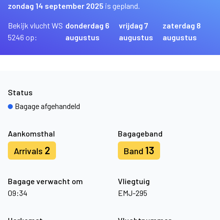
zondag 14 september 2025
is gepland.
Bekijk vlucht WS
donderdag 6
vrijdag 7
zaterdag 8
5246 op:
augustus
augustus
augustus
Status
Bagage afgehandeld
Aankomsthal
Bagageband
2
13
Arrivals
Band
Bagage verwacht om
Vliegtuig
09:34
EMJ-295