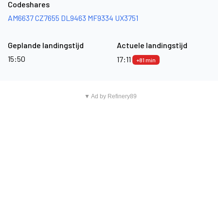
Codeshares
AM6637
CZ7655
DL9463
MF9334
UX3751
Geplande landingstijd
Actuele landingstijd
15:50
17:11
+81 min
▼ Ad by Refinery89