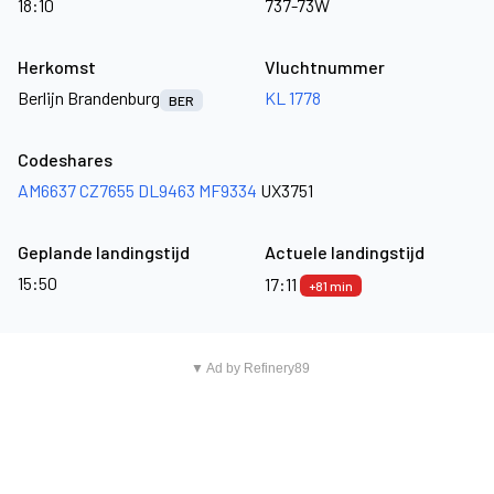
18:10
737-73W
Herkomst
Vluchtnummer
Berlijn Brandenburg
KL 1778
BER
Codeshares
AM6637
CZ7655
DL9463
MF9334
UX3751
Geplande landingstijd
Actuele landingstijd
15:50
17:11
+81 min
▼ Ad by Refinery89