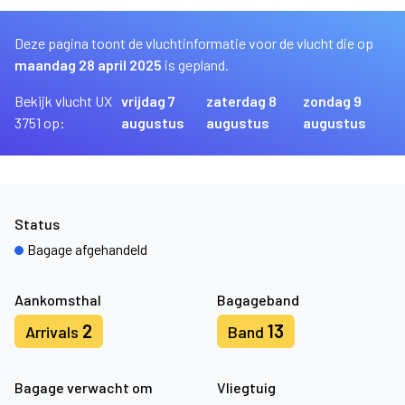
Deze pagina toont de vluchtinformatie voor de vlucht die op
maandag 28 april 2025
is gepland.
Bekijk vlucht UX
vrijdag 7
zaterdag 8
zondag 9
3751 op:
augustus
augustus
augustus
Status
Bagage afgehandeld
Aankomsthal
Bagageband
2
13
Arrivals
Band
Bagage verwacht om
Vliegtuig