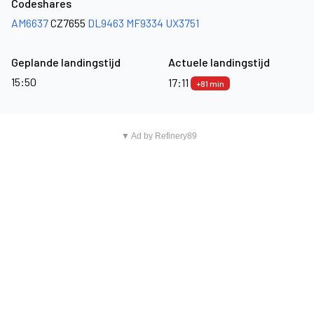
Codeshares
AM6637
CZ7655
DL9463
MF9334
UX3751
Geplande landingstijd
Actuele landingstijd
15:50
17:11
+81 min
▼ Ad by Refinery89