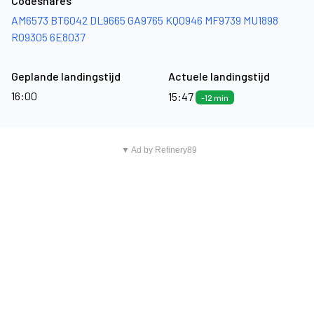
Codeshares
AM6573
BT6042
DL9665
GA9765
KQ0946
MF9739
MU1898
RO9305
6E8037
Geplande landingstijd
Actuele landingstijd
16:00
15:47
-12 min
▼ Ad by Refinery89