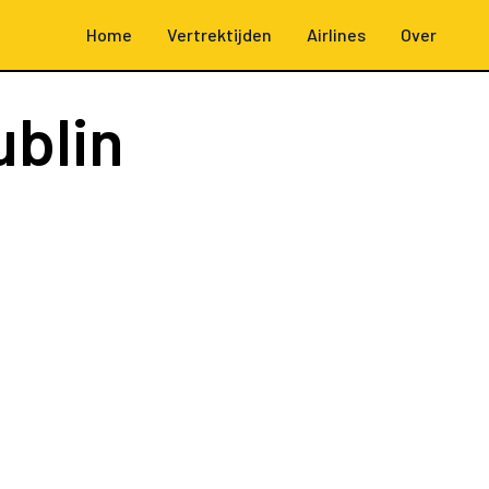
Home
Vertrektijden
Airlines
Over
ublin