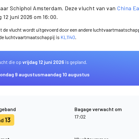
 naar Schiphol Amsterdam. Deze vlucht van van
China Ea
 12 juni 2026 om 16:00.
at de vlucht wordt uitgevoerd door een andere luchtvaartmaatschapp
nde luchtvaartmaatschappij is
KL1140
.
ucht die op
vrijdag 12 juni 2026
is gepland.
zondag 9 augustus
maandag 10 augustus
geband
Bagage verwacht om
17:02
13
nd