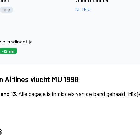
omst
Vluchtnummer
n
KL 1140
DUB
le landingstijd
-12 min
 Airlines vlucht MU 1898
and 13.
Alle bagage is inmiddels van de band gehaald. Mis 
8