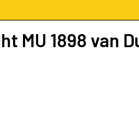
cht
MU 1898
van D