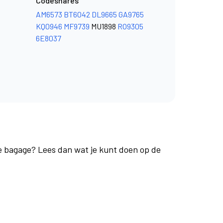
Codeshares
AM6573
BT6042
DL9665
GA9765
KQ0946
MF9739
MU1898
RO9305
6E8037
je bagage? Lees dan wat je kunt doen op de