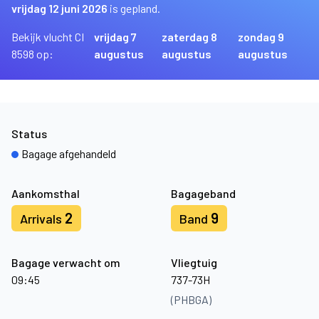
vrijdag 12 juni 2026
is gepland.
Bekijk vlucht CI
vrijdag 7
zaterdag 8
zondag 9
8598 op:
augustus
augustus
augustus
Status
Bagage afgehandeld
Aankomsthal
Bagageband
2
9
Arrivals
Band
Bagage verwacht om
Vliegtuig
09:45
737-73H
(PHBGA)