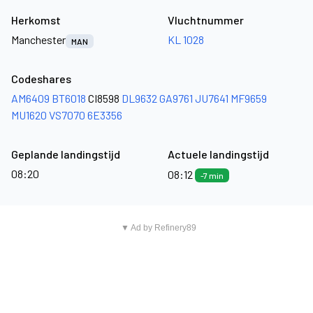
Herkomst
Vluchtnummer
Manchester
KL 1028
MAN
Codeshares
AM6409
BT6018
CI8598
DL9632
GA9761
JU7641
MF9659
MU1620
VS7070
6E3356
Geplande landingstijd
Actuele landingstijd
08:20
08:12
-7 min
▼ Ad by Refinery89