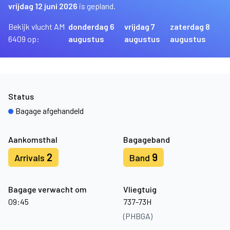
vrijdag 12 juni 2026
is gepland.
Bekijk vlucht AM
donderdag 6
vrijdag 7
zaterdag 8
6409 op:
augustus
augustus
augustus
Status
Bagage afgehandeld
Aankomsthal
Bagageband
2
9
Arrivals
Band
Bagage verwacht om
Vliegtuig
09:45
737-73H
(PHBGA)