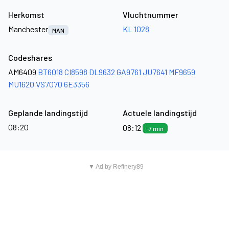
Herkomst
Vluchtnummer
Manchester
KL 1028
MAN
Codeshares
AM6409
BT6018
CI8598
DL9632
GA9761
JU7641
MF9659
MU1620
VS7070
6E3356
Geplande landingstijd
Actuele landingstijd
08:20
08:12
-7 min
▼ Ad by Refinery89