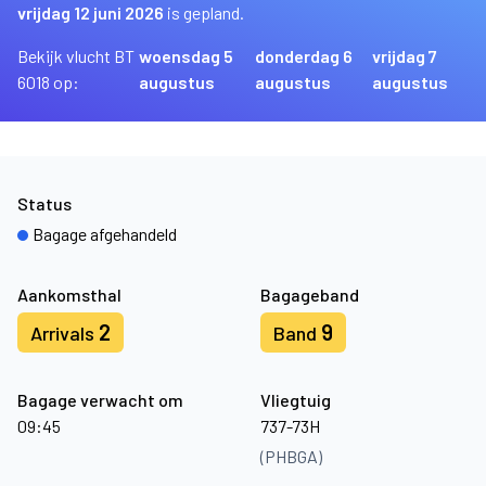
vrijdag 12 juni 2026
is gepland.
Bekijk vlucht BT
woensdag 5
donderdag 6
vrijdag 7
6018 op:
augustus
augustus
augustus
Status
Bagage afgehandeld
Aankomsthal
Bagageband
2
9
Arrivals
Band
Bagage verwacht om
Vliegtuig
09:45
737-73H
(PHBGA)