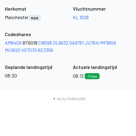
Herkomst
Vluchtnummer
Manchester
KL 1028
MAN
Codeshares
AM6409
BT6018
CI8598
DL9632
GA9761
JU7641
MF9659
MU1620
VS7070
6E3356
Geplande landingstijd
Actuele landingstijd
08:20
08:12
-7 min
▼ Ad by Refinery89