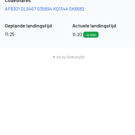
Codeshares
AF8301
DL9467
G35694
KQ1344
SK6682
Geplande landingstijd
Actuele landingstijd
11:25
11:20
-4 min
▼ Ad by Refinery89