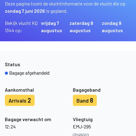
Deze pagina toont de vluchtinformatie voor de vlucht die op
zondag 7 juni 2026
is gepland.
Bekijk vlucht KQ
vrijdag 7
zaterdag 8
zondag 9
1344 op:
augustus
augustus
augustus
Status
Bagage afgehandeld
Aankomsthal
Bagageband
2
8
Arrivals
Band
Bagage verwacht om
Vliegtuig
12:24
EMJ-295
(PHNXI)