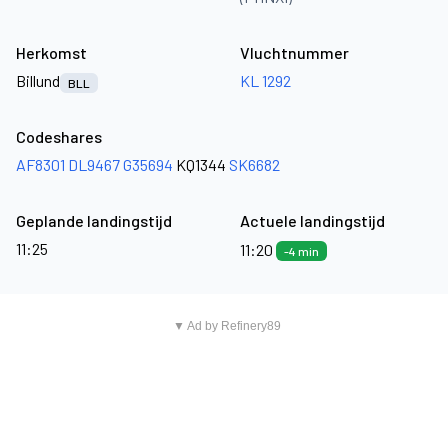
Herkomst
Vluchtnummer
Billund
KL 1292
BLL
Codeshares
AF8301
DL9467
G35694
KQ1344
SK6682
Geplande landingstijd
Actuele landingstijd
11:25
11:20
-4 min
▼ Ad by Refinery89