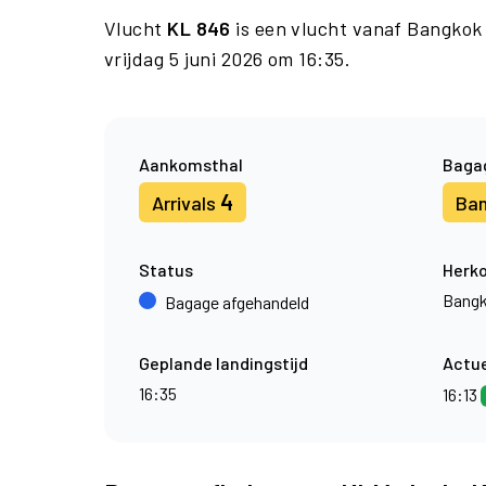
Vlucht
KL 846
is een vlucht vanaf Bangkok
vrijdag 5 juni 2026 om 16:35.
Aankomsthal
Baga
4
Arrivals
Ba
Status
Herk
Bang
Bagage afgehandeld
Geplande landingstijd
Actue
16:35
16:13