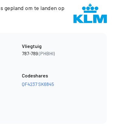
s gepland om te landen op
Vliegtuig
787-789
(PHBHI)
Codeshares
QF4237
SK6845