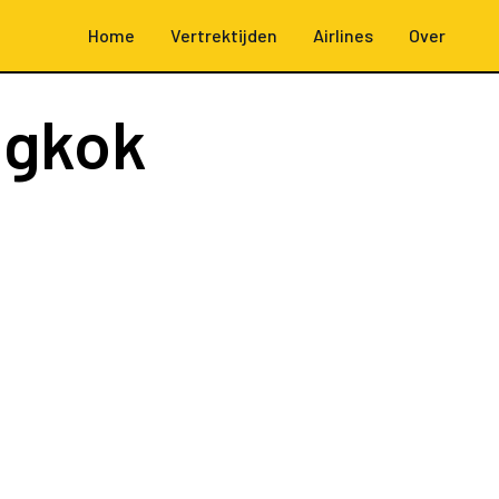
Home
Vertrektijden
Airlines
Over
ngkok