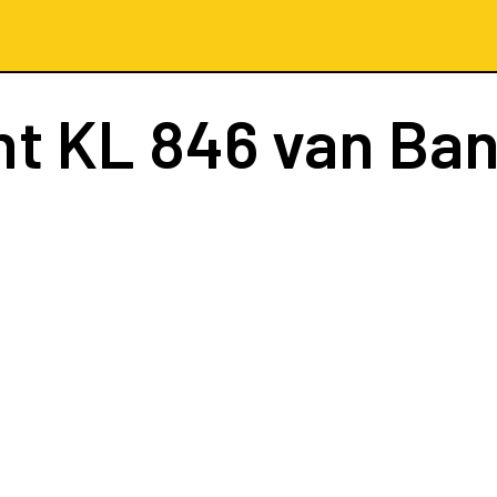
ht
KL 846
van Ba