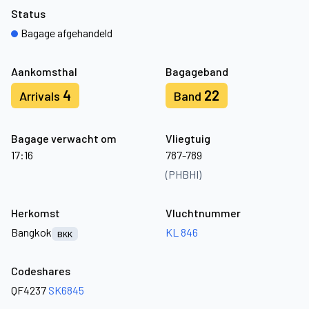
Status
Bagage afgehandeld
Aankomsthal
Bagageband
4
22
Arrivals
Band
Bagage verwacht om
Vliegtuig
17:16
787-789
(PHBHI)
Herkomst
Vluchtnummer
Bangkok
KL 846
BKK
Codeshares
QF4237
SK6845