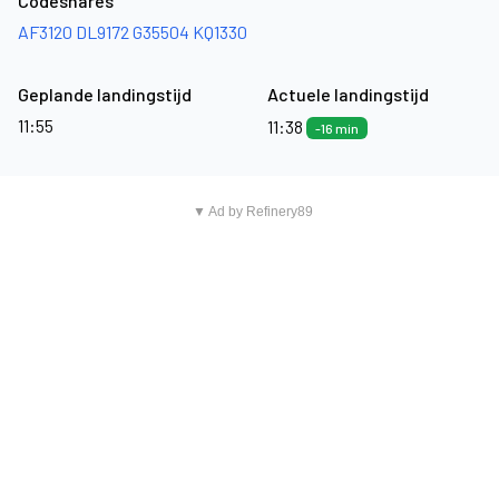
Codeshares
AF3120
DL9172
G35504
KQ1330
Geplande landingstijd
Actuele landingstijd
11:55
11:38
-16 min
▼ Ad by Refinery89