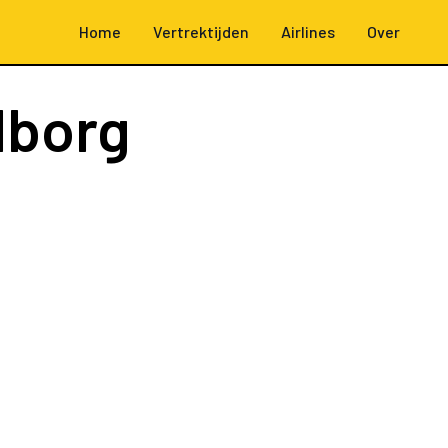
Home
Vertrektijden
Airlines
Over
lborg