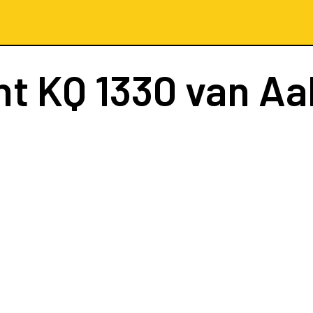
ht
KQ 1330
van Aa