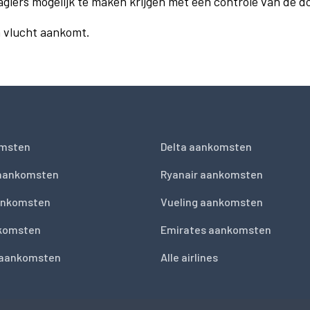
agiers mogelijk te maken krijgen met een controle van de 
n vlucht aankomt.
msten
Delta aankomsten
 aankomsten
Ryanair aankomsten
ankomsten
Vueling aankomsten
nkomsten
Emirates aankomsten
 aankomsten
Alle airlines