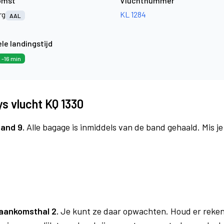
omst
Vluchtnummer
rg
KL 1284
AAL
le landingstijd
-16 min
s vlucht KQ 1330
and 9.
Alle bagage is inmiddels van de band gehaald. Mis j
aankomsthal 2.
Je kunt ze daar opwachten. Houd er reken