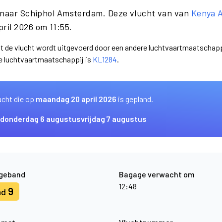
g naar Schiphol Amsterdam. Deze vlucht van van
Kenya 
ril 2026 om 11:55.
dat de vlucht wordt uitgevoerd door een andere luchtvaartmaatschapp
e luchtvaartmaatschappij is
KL1284
.
ucht die op
maandag 20 april 2026
is gepland.
donderdag 6 augustus
vrijdag 7 augustus
geband
Bagage verwacht om
12:48
9
nd