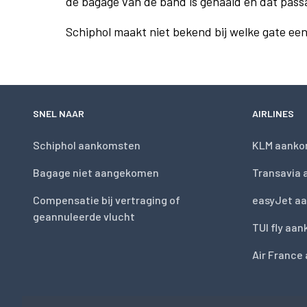
de bagage van de band is gehaald en dat pass
Schiphol maakt niet bekend bij welke gate ee
SNEL NAAR
AIRLINES
Schiphol aankomsten
KLM aanko
Bagage niet aangekomen
Transavia
Compensatie bij vertraging of
easyJet a
geannuleerde vlucht
TUI fly aa
Air France