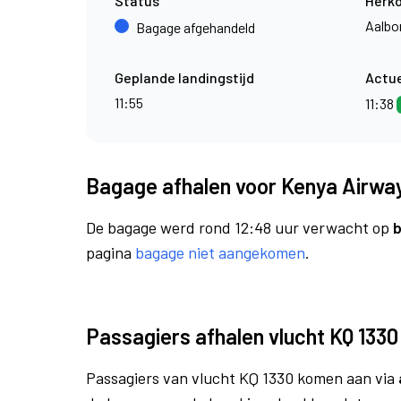
Status
Herk
Aalbo
Bagage afgehandeld
Geplande landingstijd
Actue
11:55
11:38
Bagage afhalen voor Kenya Airway
De bagage werd rond 12:48 uur verwacht op
b
pagina
bagage niet aangekomen
.
Passagiers afhalen vlucht KQ 1330
Passagiers van vlucht KQ 1330 komen aan via