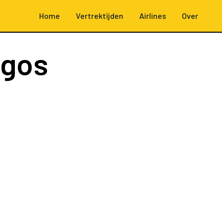
Home
Vertrektijden
Airlines
Over
agos