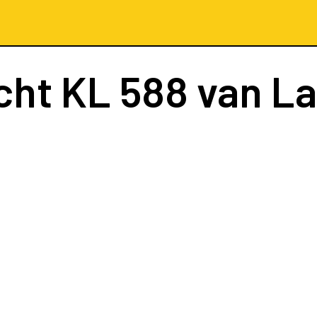
cht
KL 588
van L