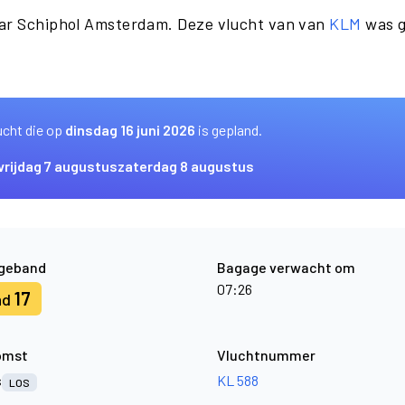
aar Schiphol Amsterdam. Deze vlucht van van
KLM
was g
ucht die op
dinsdag 16 juni 2026
is gepland.
vrijdag 7 augustus
zaterdag 8 augustus
geband
Bagage verwacht om
07:26
17
nd
omst
Vluchtnummer
s
KL 588
LOS