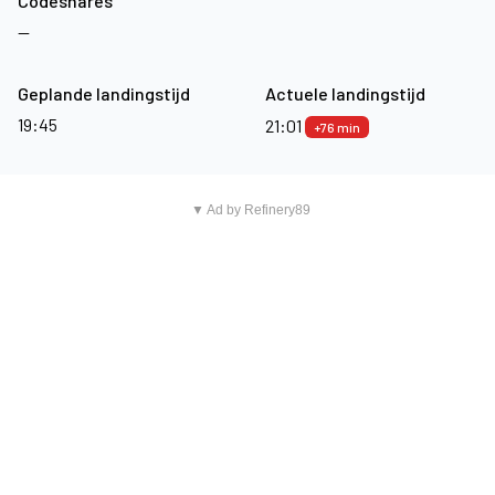
Codeshares
—
Geplande landingstijd
Actuele landingstijd
19:45
21:01
+76 min
▼ Ad by Refinery89