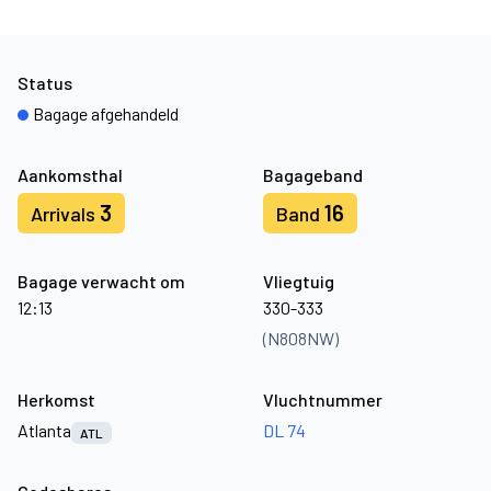
Status
Bagage afgehandeld
Aankomsthal
Bagageband
3
16
Arrivals
Band
Bagage verwacht om
Vliegtuig
12:13
330-333
(N808NW)
Herkomst
Vluchtnummer
Atlanta
DL 74
ATL