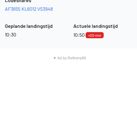
Codeshares
AF3655
KL6012
VS3948
Geplande landingstijd
Actuele landingstijd
10:30
10:50
+20 min
▼ Ad by Refinery89