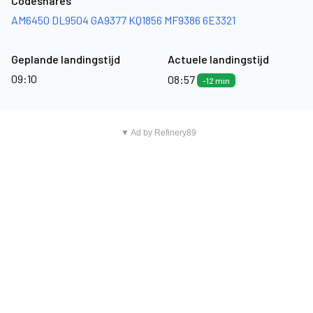
Codeshares
AM6450
DL9504
GA9377
KQ1856
MF9386
6E3321
Geplande landingstijd
Actuele landingstijd
09:10
08:57
-12 min
▼ Ad by Refinery89