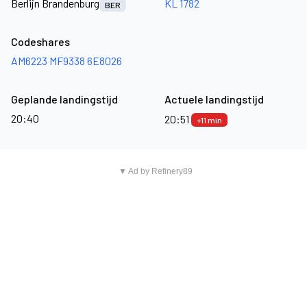
Berlijn Brandenburg
KL 1782
BER
Codeshares
AM6223
MF9338
6E8026
Geplande landingstijd
Actuele landingstijd
20:40
20:51
+11 min
▼ Ad by Refinery89