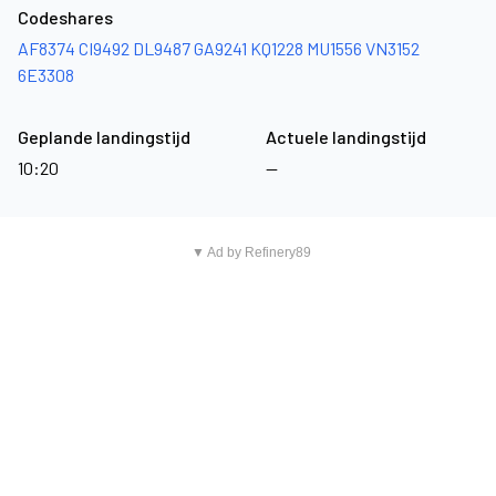
Codeshares
AF8374
CI9492
DL9487
GA9241
KQ1228
MU1556
VN3152
6E3308
Geplande landingstijd
Actuele landingstijd
10:20
—
▼ Ad by Refinery89