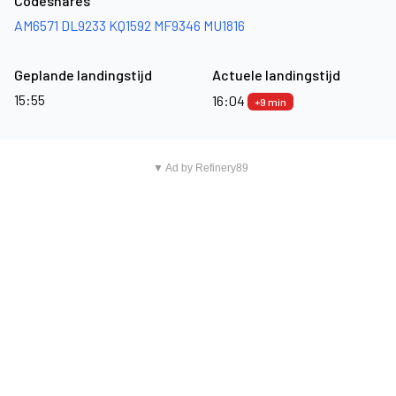
Codeshares
AM6571
DL9233
KQ1592
MF9346
MU1816
Geplande landingstijd
Actuele landingstijd
15:55
16:04
+9 min
▼ Ad by Refinery89