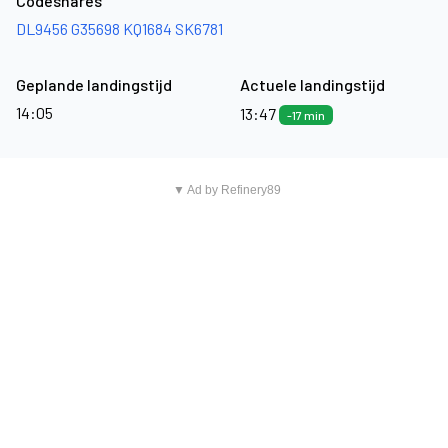
Codeshares
DL9456
G35698
KQ1684
SK6781
Geplande landingstijd
Actuele landingstijd
14:05
13:47
-17 min
▼ Ad by Refinery89