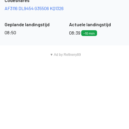
Codeshares
AF3116
DL9454
G35506
KQ1326
Geplande landingstijd
Actuele landingstijd
08:50
08:39
-10 min
▼ Ad by Refinery89