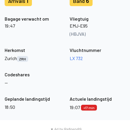
1
6
Arrivals
Band
Bagage verwacht om
Vliegtuig
19:47
EMJ-E95
(HBJVA)
Herkomst
Vluchtnummer
Zurich
LX 732
ZRH
Codeshares
—
Geplande landingstijd
Actuele landingstijd
18:50
19:07
+17 min
▼ Ad by Refinery89