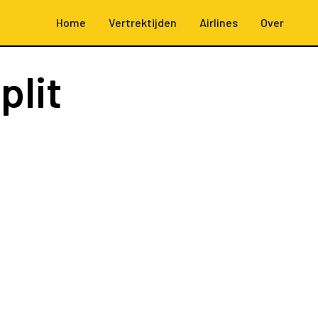
Home
Vertrektijden
Airlines
Over
plit