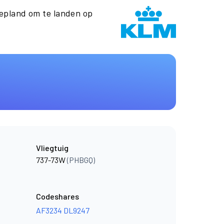
epland om te landen op
Vliegtuig
737-73W
(PHBGQ)
Codeshares
AF3234
DL9247