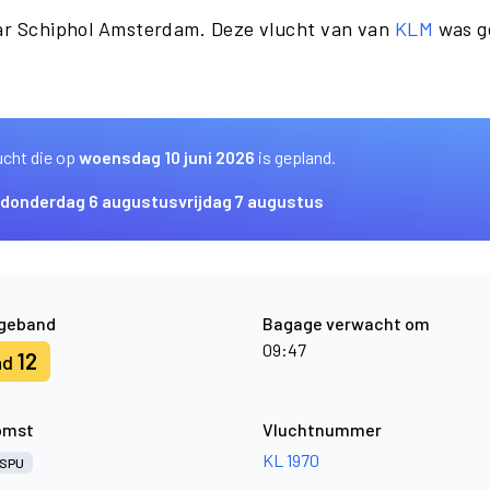
aar Schiphol Amsterdam. Deze vlucht van van
KLM
was g
ucht die op
woensdag 10 juni 2026
is gepland.
donderdag 6 augustus
vrijdag 7 augustus
geband
Bagage verwacht om
09:47
12
nd
omst
Vluchtnummer
KL 1970
SPU