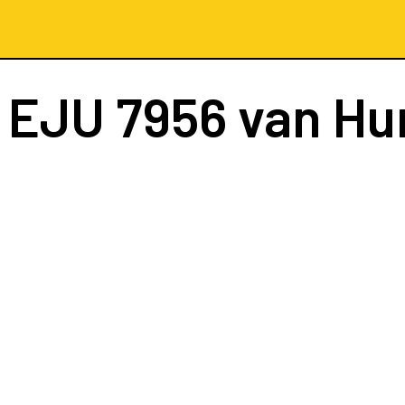
t
EJU 7956
van Hu