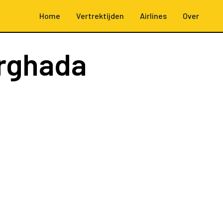
Home
Vertrektijden
Airlines
Over
rghada