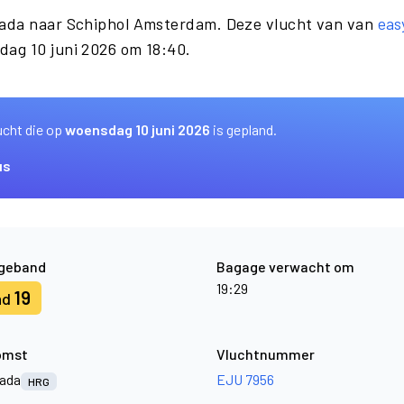
hada naar Schiphol Amsterdam. Deze vlucht van van
eas
ag 10 juni 2026 om 18:40.
ucht die op
woensdag 10 juni 2026
is gepland.
us
geband
Bagage verwacht om
19:29
19
nd
omst
Vluchtnummer
ada
EJU 7956
HRG