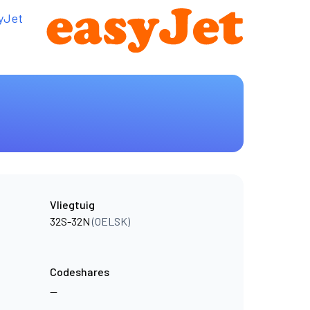
yJet
Vliegtuig
32S-32N
(OELSK)
Codeshares
—