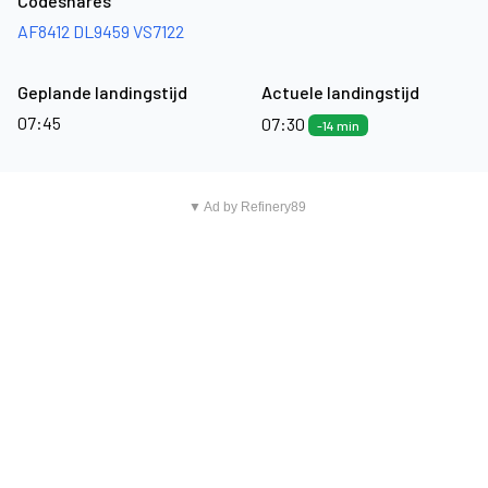
Codeshares
AF8412
DL9459
VS7122
Geplande landingstijd
Actuele landingstijd
07:45
07:30
-14 min
▼ Ad by Refinery89