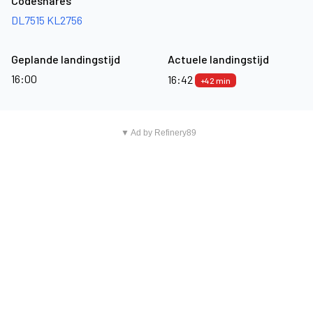
Codeshares
DL7515
KL2756
Geplande landingstijd
Actuele landingstijd
16:00
16:42
+42 min
▼ Ad by Refinery89