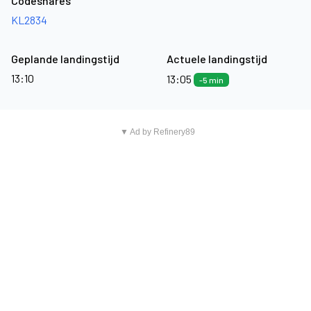
Codeshares
KL2834
Geplande landingstijd
Actuele landingstijd
13:10
13:05
-5 min
▼ Ad by Refinery89