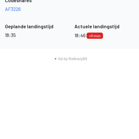
Codeshares
AF3226
Geplande landingstijd
Actuele landingstijd
18:35
18:46
+11 min
▼ Ad by Refinery89