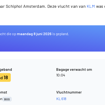
naar Schiphol Amsterdam. Deze vlucht van van
KLM
was 
ucht die op
maandag 8 juni 2026
is gepland.
geband
Bagage verwacht om
10:04
18
nd
omst
Vluchtnummer
on
KL 618
BOS