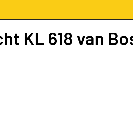
cht
KL 618
van Bo