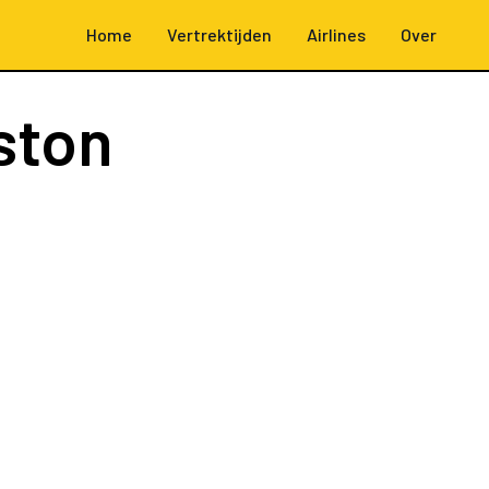
Home
Vertrektijden
Airlines
Over
ston