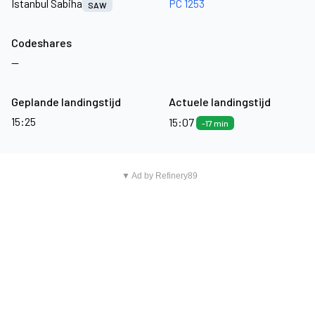
Istanbul Sabiha
PC 1253
SAW
Codeshares
—
Geplande landingstijd
Actuele landingstijd
15:25
15:07
-17 min
▼ Ad by Refinery89