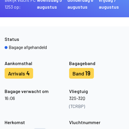
1253 op:
augustus
augustus
augustus
Status
Bagage afgehandeld
Aankomsthal
Bagageband
4
19
Arrivals
Band
Bagage verwacht om
Vliegtuig
16:06
32S-32Q
(TCRBP)
Herkomst
Vluchtnummer