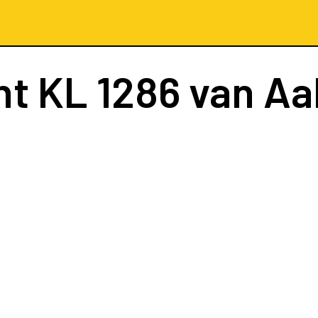
ht
KL 1286
van Aa