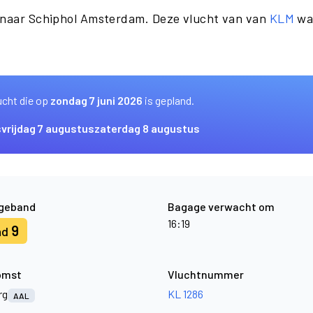
g naar Schiphol Amsterdam. Deze vlucht van van
KLM
was
ucht die op
zondag 7 juni 2026
is gepland.
s
vrijdag 7 augustus
zaterdag 8 augustus
geband
Bagage verwacht om
16:19
9
nd
omst
Vluchtnummer
rg
KL 1286
AAL