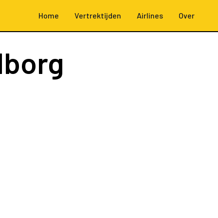
Home
Vertrektijden
Airlines
Over
lborg