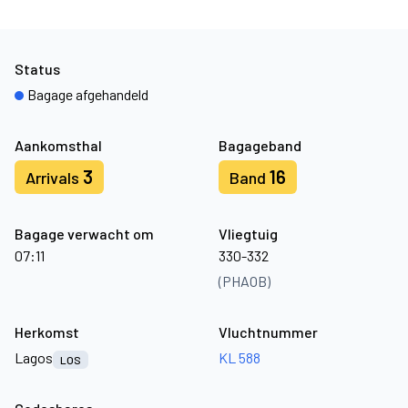
Status
Bagage afgehandeld
Aankomsthal
Bagageband
3
16
Arrivals
Band
Bagage verwacht om
Vliegtuig
07:11
330-332
(PHAOB)
Herkomst
Vluchtnummer
Lagos
KL 588
LOS