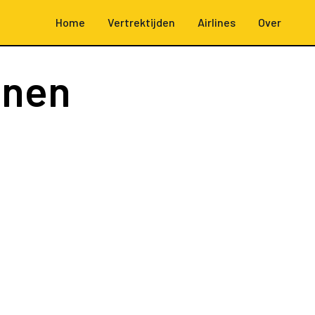
Home
Vertrektijden
Airlines
Over
enen