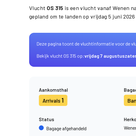
Vlucht
OS 315
is een vlucht vanaf Wenen n
gepland om te landen op vrijdag 5 juni 2026
Deze pagina toont de vluchtinformatie voor de vl
Bekijk vlucht OS 315 op:
vrijdag 7 augustus
zate
Aankomsthal
Baga
1
Arrivals
Ba
Status
Herk
Wene
Bagage afgehandeld