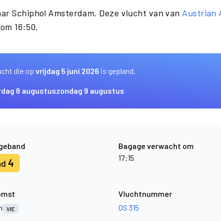
aar Schiphol Amsterdam. Deze vlucht van van
Austrian 
 om 16:50.
ucht die op
vrijdag 5 juni 2026
is gepland.
rdag 8 augustus
zondag 9 augustus
geband
Bagage verwacht om
17:15
4
nd
omst
Vluchtnummer
n
OS 315
VIE