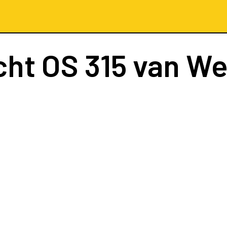
cht
OS 315
van W