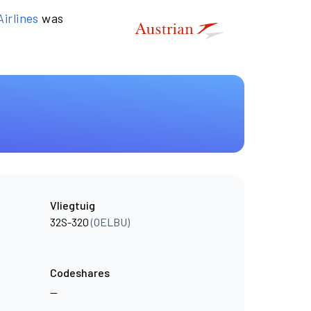
Airlines
was
Vliegtuig
32S-320
(OELBU)
Codeshares
—