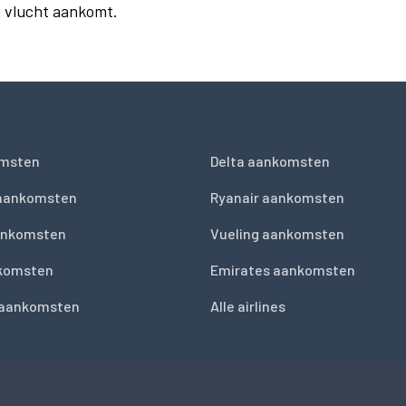
n vlucht aankomt.
msten
Delta aankomsten
 aankomsten
Ryanair aankomsten
ankomsten
Vueling aankomsten
nkomsten
Emirates aankomsten
 aankomsten
Alle airlines