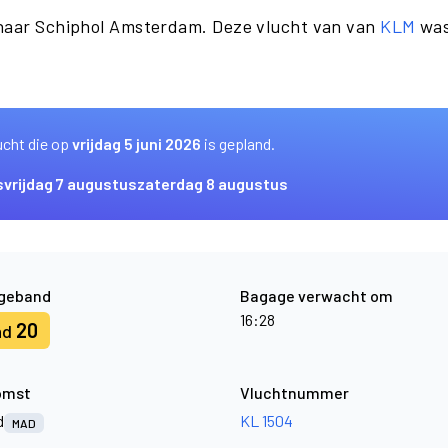
 naar Schiphol Amsterdam. Deze vlucht van van
KLM
was
ucht die op
vrijdag 5 juni 2026
is gepland.
s
vrijdag 7 augustus
zaterdag 8 augustus
geband
Bagage verwacht om
16:28
20
nd
omst
Vluchtnummer
d
KL 1504
MAD