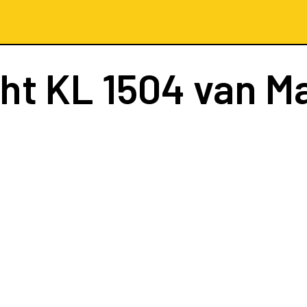
cht
KL 1504
van Ma