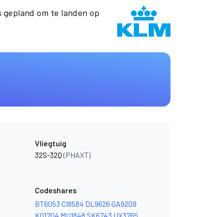
 gepland om te landen op
Vliegtuig
32S-32Q
(PHAXT)
Codeshares
BT6053
CI8584
DL9626
GA9209
KQ1704
MU1848
SK6743
UX3765