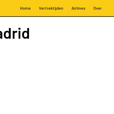
Home
Vertrektijden
Airlines
Over
drid