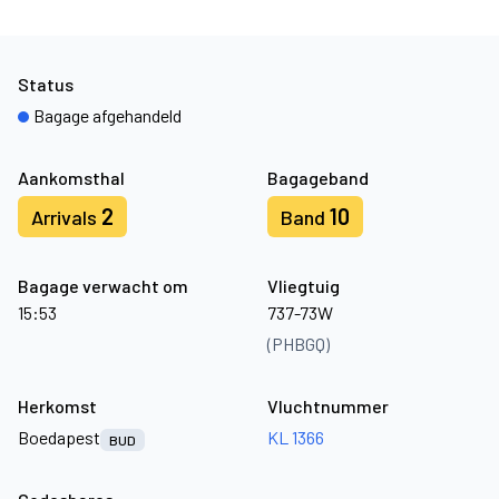
Status
Bagage afgehandeld
Aankomsthal
Bagageband
2
10
Arrivals
Band
Bagage verwacht om
Vliegtuig
15:53
737-73W
(PHBGQ)
Herkomst
Vluchtnummer
Boedapest
KL 1366
BUD