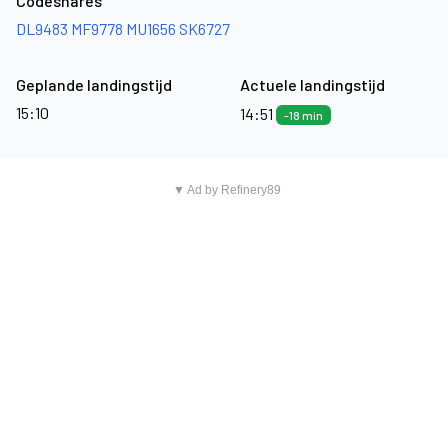
Codeshares
DL9483
MF9778
MU1656
SK6727
Geplande landingstijd
Actuele landingstijd
15:10
14:51
-18 min
▼ Ad by Refinery89