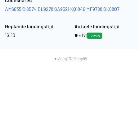
Codeshares
AM6635
CI8574
DL9278
GA9521
KQ1846
MF9788
SK6807
Geplande landingstijd
Actuele landingstijd
16:10
16:07
-2 min
▼ Ad by Refinery89