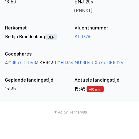
16:59
EMJ-295
(PHNXT)
Herkomst
Vluchtnummer
Berlijn Brandenburg
KL 1778
BER
Codeshares
AM6637
DL9463
KE6430
MF9334
MU1604
UX3751
6E8024
Geplande landingstijd
Actuele landingstijd
15:35
15:45
+10 min
▼ Ad by Refinery89