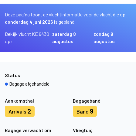
Deze pagina toont de vluchtinformatie voor de vlucht die op
donderdag 4 juni 2026
is gepland.
Bekijk vlucht KE 6430
zaterdag 8
zondag 9
op:
augustus
augustus
Status
Bagage afgehandeld
Aankomsthal
Bagageband
2
9
Arrivals
Band
Bagage verwacht om
Vliegtuig