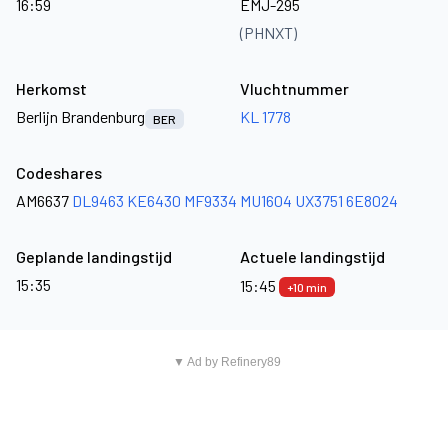
16:59
EMJ-295
(PHNXT)
Herkomst
Vluchtnummer
Berlijn Brandenburg
KL 1778
BER
Codeshares
AM6637
DL9463
KE6430
MF9334
MU1604
UX3751
6E8024
Geplande landingstijd
Actuele landingstijd
15:35
15:45
+10 min
▼ Ad by Refinery89