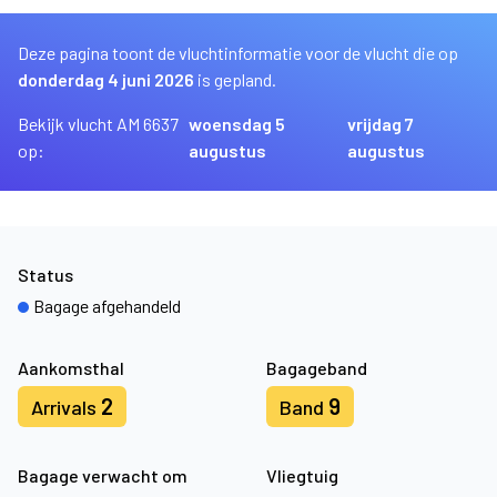
Deze pagina toont de vluchtinformatie voor de vlucht die op
donderdag 4 juni 2026
is gepland.
Bekijk vlucht AM 6637
woensdag 5
vrijdag 7
op:
augustus
augustus
Status
Bagage afgehandeld
Aankomsthal
Bagageband
2
9
Arrivals
Band
Bagage verwacht om
Vliegtuig