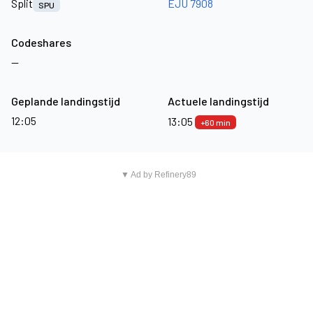
Split
EJU 7908
SPU
Codeshares
—
Geplande landingstijd
Actuele landingstijd
12:05
13:05
+60 min
▼ Ad by Refinery89