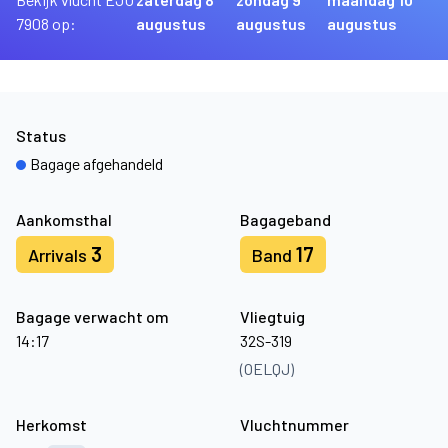
7908 op:
augustus
augustus
augustus
Status
Bagage afgehandeld
Aankomsthal
Bagageband
3
17
Arrivals
Band
Bagage verwacht om
Vliegtuig
14:17
32S-319
(OELQJ)
Herkomst
Vluchtnummer